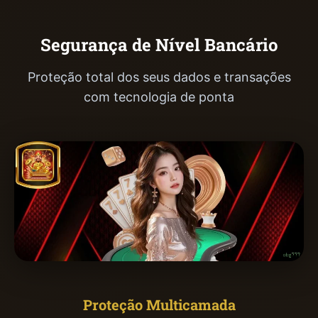
Segurança de Nível Bancário
Proteção total dos seus dados e transações
com tecnologia de ponta
Proteção Multicamada