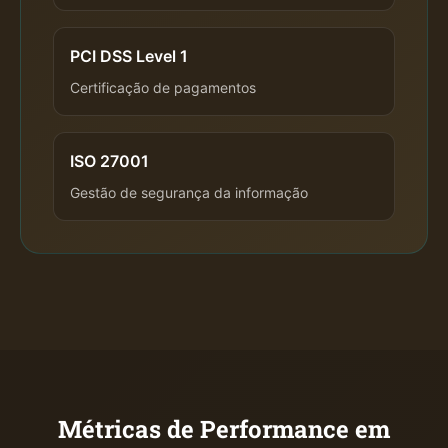
PCI DSS Level 1
Certificação de pagamentos
ISO 27001
Gestão de segurança da informação
Métricas de Performance em