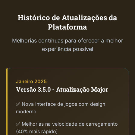
Histórico de Atualizações da
Plataforma
Melhorias contínuas para oferecer a melhor
experiência possível
Janeiro 2025
Versão 3.5.0 - Atualização Major
✅ Nova interface de jogos com design
moderno
✅ Melhorias na velocidade de carregamento
(40% mais rápido)