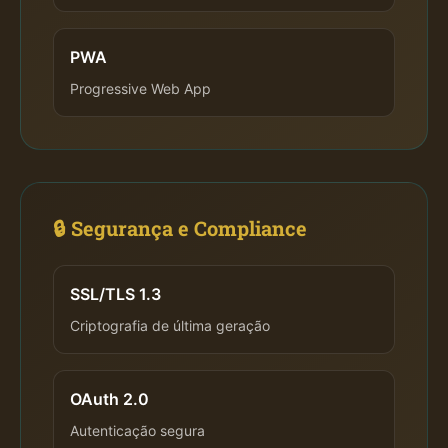
PWA
Progressive Web App
🔒 Segurança e Compliance
SSL/TLS 1.3
Criptografia de última geração
OAuth 2.0
Autenticação segura