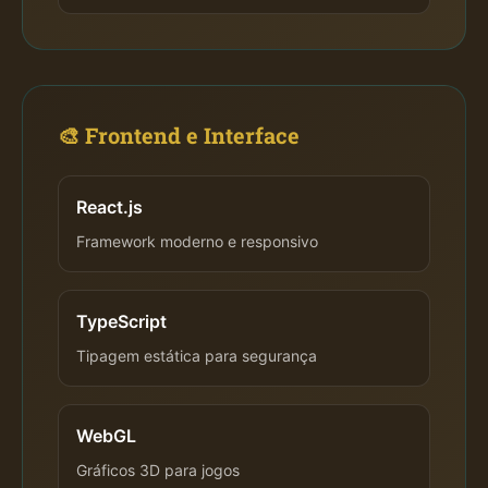
🎨 Frontend e Interface
React.js
Framework moderno e responsivo
TypeScript
Tipagem estática para segurança
WebGL
Gráficos 3D para jogos