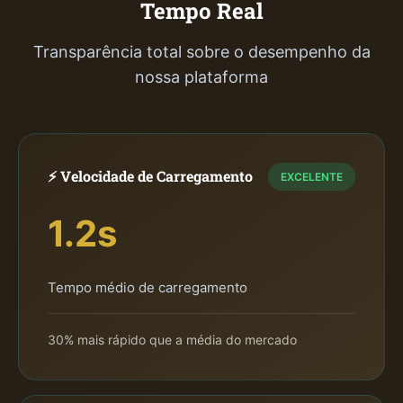
Tempo Real
Transparência total sobre o desempenho da
nossa plataforma
⚡ Velocidade de Carregamento
EXCELENTE
1.2s
Tempo médio de carregamento
30% mais rápido que a média do mercado