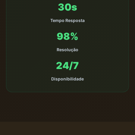
30s
Tempo Resposta
98%
Resolução
24/7
Disponibilidade