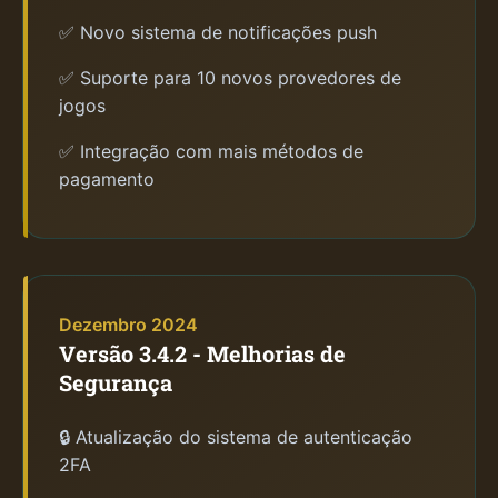
✅ Novo sistema de notificações push
✅ Suporte para 10 novos provedores de
jogos
✅ Integração com mais métodos de
pagamento
Dezembro 2024
Versão 3.4.2 - Melhorias de
Segurança
🔒 Atualização do sistema de autenticação
2FA