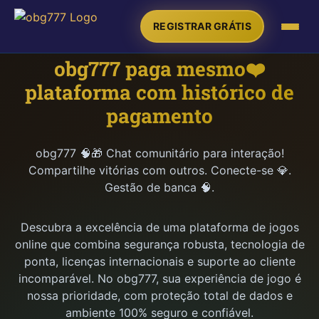
REGISTRAR GRÁTIS
obg777 paga mesmo❤️
plataforma com histórico de
pagamento
obg777 🧠🎁 Chat comunitário para interação!
Compartilhe vitórias com outros. Conecte-se 💎.
Gestão de banca 🧠.
Descubra a excelência de uma plataforma de jogos
online que combina segurança robusta, tecnologia de
ponta, licenças internacionais e suporte ao cliente
incomparável. No obg777, sua experiência de jogo é
nossa prioridade, com proteção total de dados e
ambiente 100% seguro e confiável.