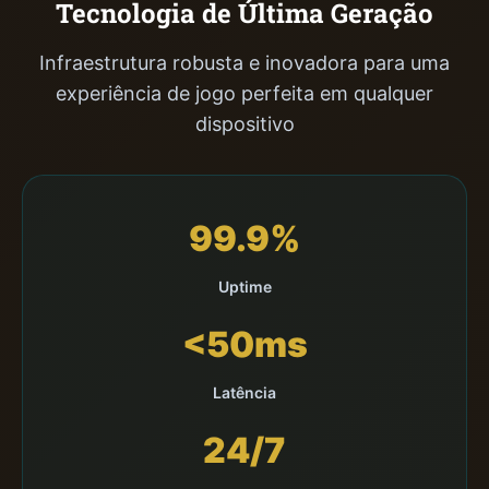
Tecnologia de Última Geração
Infraestrutura robusta e inovadora para uma
experiência de jogo perfeita em qualquer
dispositivo
99.9%
Uptime
<50ms
Latência
24/7