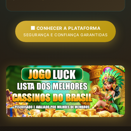
🏢 CONHECER A PLATAFORMA
SEGURANÇA E CONFIANÇA GARANTIDAS