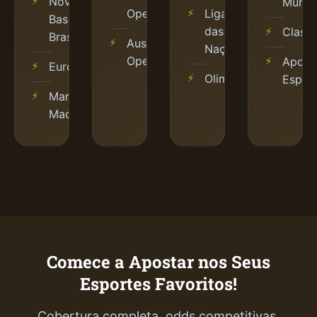
Novo
Mundi
Open
Liga
Basquete
das
Classi
Brasil
Australian
Nações
Open
Apost
Euroliga
Olimpíadas
Especi
March
Madness
Comece a Apostar nos Seus
Esportes Favoritos!
Cobertura completa, odds competitivas,