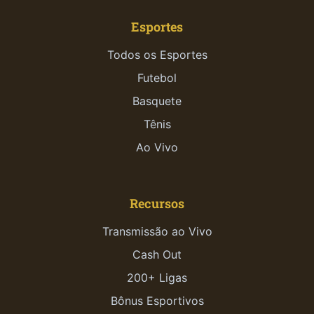
Esportes
Todos os Esportes
Futebol
Basquete
Tênis
Ao Vivo
Recursos
Transmissão ao Vivo
Cash Out
200+ Ligas
Bônus Esportivos