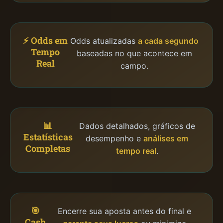
⚡ Odds em
Odds atualizadas
a cada segundo
Tempo
baseadas no que acontece em
Real
campo.
📊
Dados detalhados, gráficos de
Estatísticas
desempenho e
análises em
Completas
tempo real
.
🎯
Encerre sua aposta antes do final e
Cash