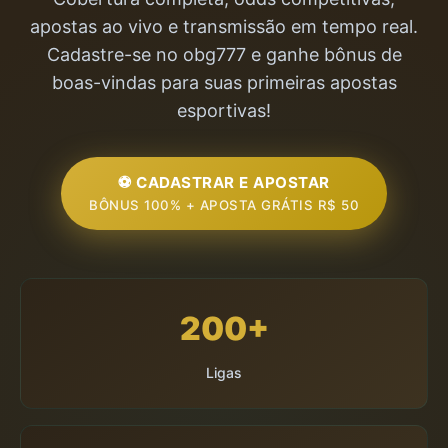
apostas ao vivo e transmissão em tempo real.
Cadastre-se no obg777 e ganhe bônus de
boas-vindas para suas primeiras apostas
esportivas!
⚽ CADASTRAR E APOSTAR
BÔNUS 100% + APOSTA GRÁTIS R$ 50
200+
Ligas