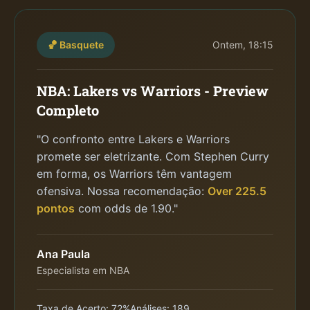
🏀 Basquete
Ontem, 18:15
NBA: Lakers vs Warriors - Preview
Completo
"O confronto entre Lakers e Warriors
promete ser eletrizante. Com Stephen Curry
em forma, os Warriors têm vantagem
ofensiva. Nossa recomendação:
Over 225.5
pontos
com odds de 1.90."
Ana Paula
Especialista em NBA
Taxa de Acerto: 72%
Análises: 189