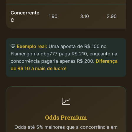
Concorrente
1.90
3.10
2.90
C
💡
Exemplo real:
Uma aposta de R$ 100 no
Flamengo na obg777 paga R$ 210, enquanto na
concorrência pagaria apenas R$ 200.
Diferença
de R$ 10 a mais de lucro!
📈
Odds Premium
Odds até 5% melhores que a concorrência em