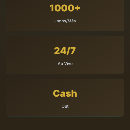
1000+
Jogos/Mês
24/7
Ao Vivo
Cash
Out