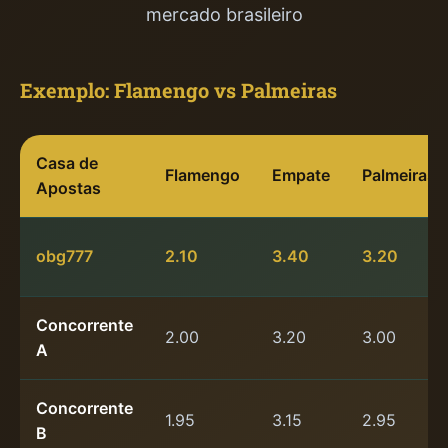
mercado brasileiro
Exemplo: Flamengo vs Palmeiras
Casa de
Flamengo
Empate
Palmeiras
Apostas
obg777
2.10
3.40
3.20
Concorrente
2.00
3.20
3.00
A
Concorrente
1.95
3.15
2.95
B