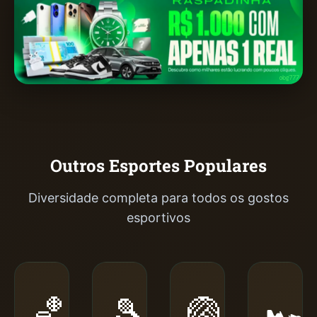
Outros Esportes Populares
Diversidade completa para todos os gostos
esportivos
🏀
🎾
🏐
🏎️