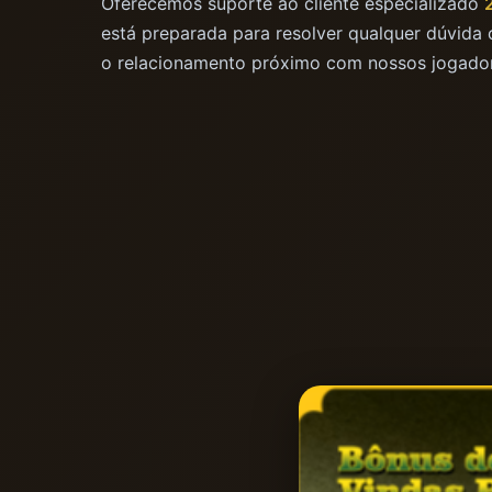
Oferecemos suporte ao cliente especializado
está preparada para resolver qualquer dúvida 
o relacionamento próximo com nossos jogadore