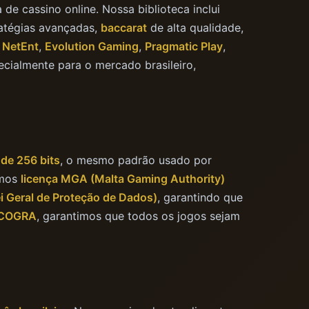
de cassino online. Nossa biblioteca inclui
atégias avançadas,
baccarat
de alta qualidade,
o
NetEnt
,
Evolution Gaming
,
Pragmatic Play
,
ecialmente para o mercado brasileiro,
 de 256 bits
, o mesmo padrão usado por
ímos
licença MGA (Malta Gaming Authority)
i Geral de Proteção de Dados)
, garantindo que
COGRA
, garantimos que todos os jogos sejam