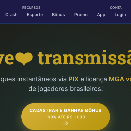
RECURSOS
CONTA
Crash
Esporte
Bônus
Promo
App
Login
ve❤️ transmiss
aques instantâneos via
PIX
e licença
MGA vá
de jogadores brasileiros!
CADASTRAR E GANHAR BÔNUS
100% ATÉ R$ 1.000