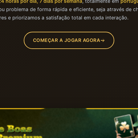
24 horas por dia, 7 dias por semana
, totalmente em
portugu
ou problema de forma rápida e eficiente, seja através de c
s e priorizamos a satisfação total em cada interação.
COMEÇAR A JOGAR AGORA