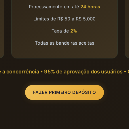
Processamento em até
24 horas
Limites de R$ 50 a R$ 5.000
Taxa de
2%
Todas as bandeiras aceitas
 a concorrência •
95% de aprovação
dos usuários •
FAZER PRIMEIRO DEPÓSITO