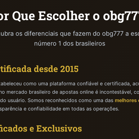
or Que Escolher o obg77
ubra os diferenciais que fazem do obg777 a es
número 1 dos brasileiros
tificada desde 2015
tabeleceu como uma plataforma confiável e certificada, 
 no mercado brasileiro de apostas online é incontestável,
ia do usuário. Somos reconhecidos como uma das
melhores 
nsparência e confiabilidade em todas as operações.
ficados e Exclusivos