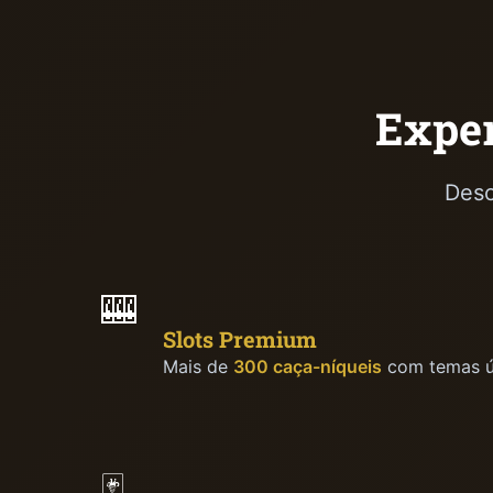
Exper
Desc
🎰
Slots Premium
Mais de
300 caça-níqueis
com temas ún
🃏