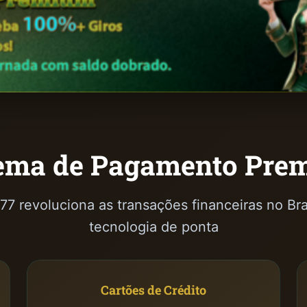
tema de Pagamento Pre
77 revoluciona as transações financeiras no Bra
tecnologia de ponta
Cartões de Crédito