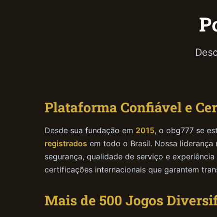
P
Desc
Plataforma Confiável e Cer
Desde sua fundação em
2015
, o obg777 se es
registrados
em todo o Brasil. Nossa liderança
segurança, qualidade de serviço e experiênc
certificações internacionais que garantem tra
Mais de 500 Jogos Diversi