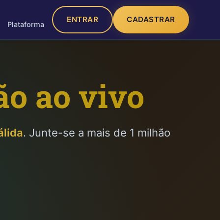
ENTRAR
CADASTRAR
Plataforma
ão ao vivo
lida
. Junte-se a mais de 1 milhão