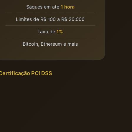
Saques em até
1 hora
Limites de R$ 100 a R$ 20.000
Taxa de
1%
Bitcoin, Ethereum e mais
Certificação PCI DSS