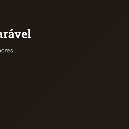
arável
hores